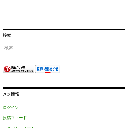
稿
ナ
ビ
ゲ
検索
ー
検
索:
シ
ョ
ン
メタ情報
ログイン
投稿フィード
コメントフィード