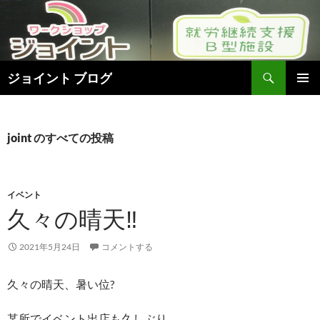
検
ジョイント ブログ
索
コ
メインメ
ン
ニュー
テ
ン
joint のすべての投稿
ツ
へ
ス
キ
イベント
ッ
久々の晴天‼︎
プ
2021年5月24日
コメントする
久々の晴天、暑い位?
某所でイベント出店も久しぶり