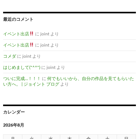
最近のコメント
イベント出店
に
joint
より
イベント出店
に
joint
より
コメダ
に
joint
より
はじめまして(*^^*)
に
joint
より
ついに完成…！！！
に
何でもいいから、自分の作品を見てもらいた
い方へ。 | ジョイント ブログ
より
カレンダー
2026年8月
月
火
水
木
金
土
日