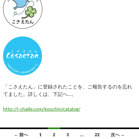
「こさえたん」に登録されたことを、ご報告するのを忘れ
てました。詳しくは、下記へ…。
http://l-challe.com/kouchin/catalog/
投
← 前へ
1
2
3
…
22
次へ →