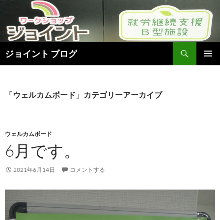
検
ジョイント ブログ
索
コ
メインメ
ン
ニュー
テ
ン
「ウェルカムボード」カテゴリーアーカイブ
ツ
へ
ス
キ
ウェルカムボード
ッ
6月です。
プ
2021年6月14日
コメントする