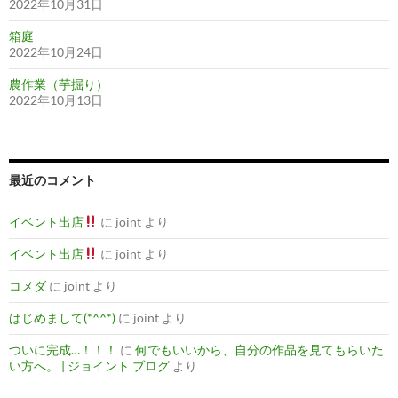
2022年10月31日
箱庭
2022年10月24日
農作業（芋掘り）
2022年10月13日
最近のコメント
イベント出店
に
joint
より
イベント出店
に
joint
より
コメダ
に
joint
より
はじめまして(*^^*)
に
joint
より
ついに完成…！！！
に
何でもいいから、自分の作品を見てもらいた
い方へ。 | ジョイント ブログ
より