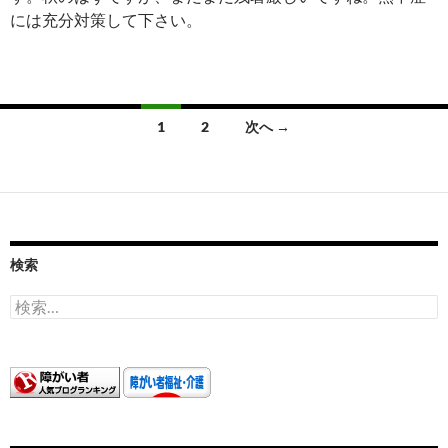
には充分対策して下さい。
投
1
2
次へ →
稿
ナ
ビ
ゲ
検索
ー
検
索:
シ
ョ
ン