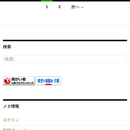
投
1
2
次へ →
稿
ナ
ビ
ゲ
検索
ー
検
索:
シ
ョ
ン
メタ情報
ログイン