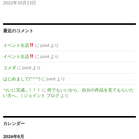
2022年10月13日
最近のコメント
イベント出店
に
joint
より
イベント出店
に
joint
より
コメダ
に
joint
より
はじめまして(*^^*)
に
joint
より
ついに完成…！！！
に
何でもいいから、自分の作品を見てもらいた
い方へ。 | ジョイント ブログ
より
カレンダー
2026年8月