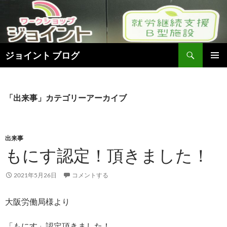
検
ジョイント ブログ
索
コ
メインメ
ン
ニュー
テ
ン
「出来事」カテゴリーアーカイブ
ツ
へ
ス
キ
出来事
ッ
もにす認定！頂きました！
プ
2021年5月26日
コメントする
大阪労働局様より
「もにす」認定頂きました！