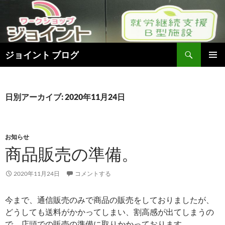
検
ジョイント ブログ
索
コ
メインメ
ン
ニュー
テ
ン
日別アーカイブ: 2020年11月24日
ツ
へ
ス
キ
お知らせ
ッ
商品販売の準備。
プ
2020年11月24日
コメントする
今まで、通信販売のみで商品の販売をしておりましたが、
どうしても送料がかかってしまい、割高感が出てしまうの
で、店頭での販売の準備に取りかかっております。