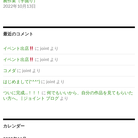
農作業（芋掘り）
2022年10月13日
最近のコメント
イベント出店
に
joint
より
イベント出店
に
joint
より
コメダ
に
joint
より
はじめまして(*^^*)
に
joint
より
ついに完成…！！！
に
何でもいいから、自分の作品を見てもらいた
い方へ。 | ジョイント ブログ
より
カレンダー