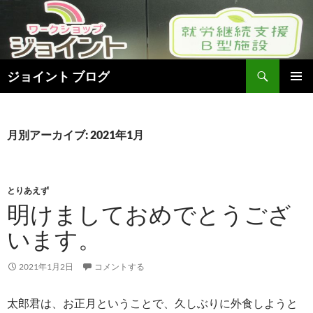
検
ジョイント ブログ
索
コ
メインメ
ン
ニュー
テ
ン
月別アーカイブ: 2021年1月
ツ
へ
ス
キ
とりあえず
ッ
明けましておめでとうござ
プ
います。
2021年1月2日
コメントする
太郎君は、お正月ということで、久しぶりに外食しようと