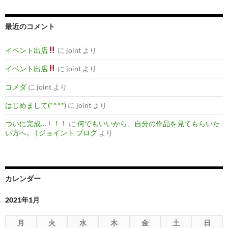
最近のコメント
イベント出店
に
joint
より
イベント出店
に
joint
より
コメダ
に
joint
より
はじめまして(*^^*)
に
joint
より
ついに完成…！！！
に
何でもいいから、自分の作品を見てもらいた
い方へ。 | ジョイント ブログ
より
カレンダー
2021年1月
月
火
水
木
金
土
日