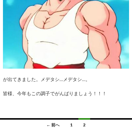
が出てきました。メデタシ…メデタシ…。
皆様、今年もこの調子でがんばりましょう！！！
投
← 前へ
1
2