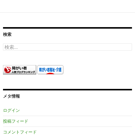
稿
ナ
ビ
ゲ
検索
ー
検
索:
シ
ョ
ン
メタ情報
ログイン
投稿フィード
コメントフィード