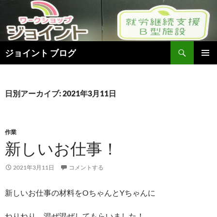
検
ジョイント ブログ
索
コ
メインメ
ン
ニュー
テ
ン
日別アーカイブ: 2021年3月11日
ツ
へ
ス
キ
作業
ッ
新しいお仕事！
プ
2021年3月11日
コメントする
新しいお仕事の材料をOちゃんとYちゃんに
ねりねり、混ぜ混ぜしてもらいました！