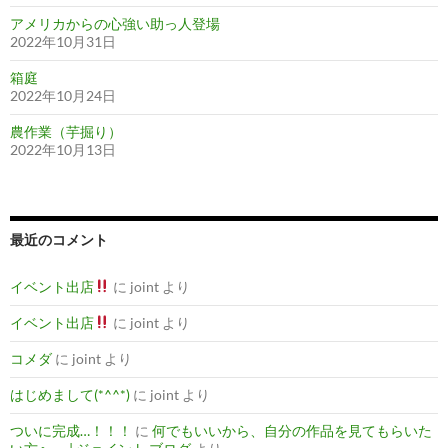
アメリカからの心強い助っ人登場
2022年10月31日
箱庭
2022年10月24日
農作業（芋掘り）
2022年10月13日
最近のコメント
イベント出店
に
joint
より
イベント出店
に
joint
より
コメダ
に
joint
より
はじめまして(*^^*)
に
joint
より
ついに完成…！！！
に
何でもいいから、自分の作品を見てもらいた