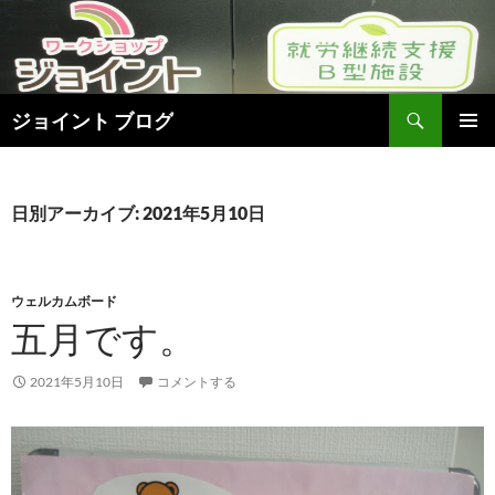
検
ジョイント ブログ
索
コ
メインメ
ン
ニュー
テ
ン
日別アーカイブ: 2021年5月10日
ツ
へ
ス
キ
ウェルカムボード
ッ
五月です。
プ
2021年5月10日
コメントする