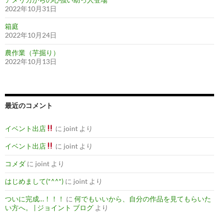
2022年10月31日
箱庭
2022年10月24日
農作業（芋掘り）
2022年10月13日
最近のコメント
イベント出店
に
joint
より
イベント出店
に
joint
より
コメダ
に
joint
より
はじめまして(*^^*)
に
joint
より
ついに完成…！！！
に
何でもいいから、自分の作品を見てもらいた
い方へ。 | ジョイント ブログ
より