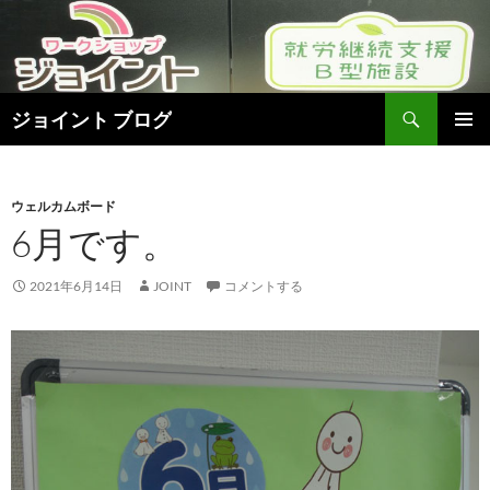
検
ジョイント ブログ
索
コ
メインメ
ン
ニュー
テ
ン
ウェルカムボード
ツ
6月です。
へ
ス
2021年6月14日
JOINT
コメントする
キ
ッ
プ