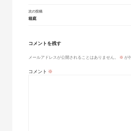
ナ
次の投稿
ビ
箱庭
ゲ
ー
コメントを残す
シ
メールアドレスが公開されることはありません。
※
が
ョ
ン
コメント
※