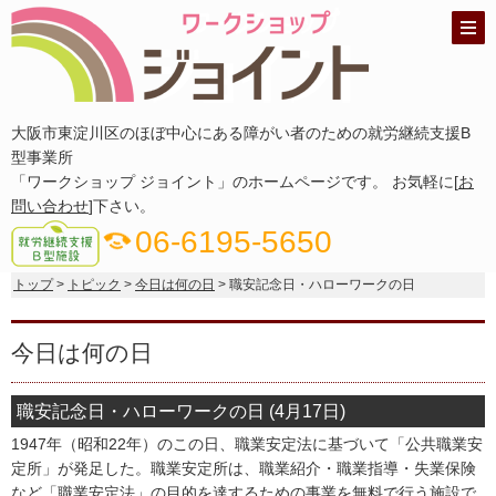
大阪市東淀川区のほぼ中心にある障がい者のための就労継続支援B
型事業所
「ワークショップ ジョイント」のホームページです。 お気軽に[
お
問い合わせ
]下さい。
phone_in_talk
06-6195-5650
トップ
>
トピック
>
今日は何の日
> 職安記念日・ハローワークの日
今日は何の日
職安記念日・ハローワークの日 (4月17日)
1947年（昭和22年）のこの日、職業安定法に基づいて「公共職業安
定所」が発足した。職業安定所は、職業紹介・職業指導・失業保険
など「職業安定法」の目的を達するための事業を無料で行う施設で