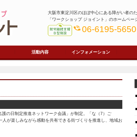
大阪市東淀川区のほぼ中心にある障がい者のた
「ワークショップ ジョイント」のホームページ
phone_in_talk
06-6195-5650
活動内容
インフォメーション
型とは
れ
ール
事業所紹介
作業紹介
施設外就労/施設外支援
レクレーション
ジョイントブログ
ジョイント通信
Q&A
「名護の日制定推進ネットワーク会議」が制定。「な（7）ご
一人が楽しみながら感動を共有できる街づくりを推進し、地域お