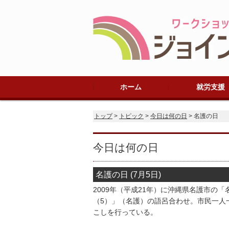
ホーム
就労支援
法人概要
プライバシーポリシー
規定
アクセス
就労継続支援B
ご利用までの流
1日のスケジュ
在宅支援
トップ
>
トピック
>
今日は何の日
> 名護の日
今日は何の日
名護の日 (7月5日)
2009年（平成21年）に沖縄県名護市の
（5）」（名護）の語呂合わせ。市民一人
こしを行っている。