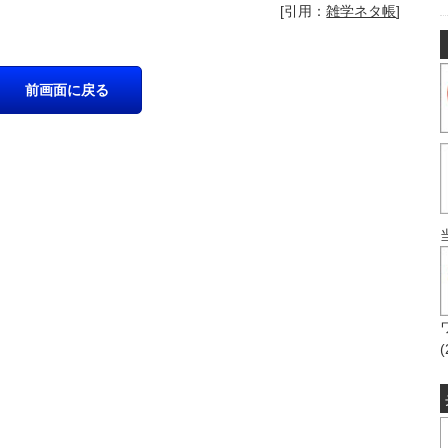
[引用：
雑学ネタ帳
]
(