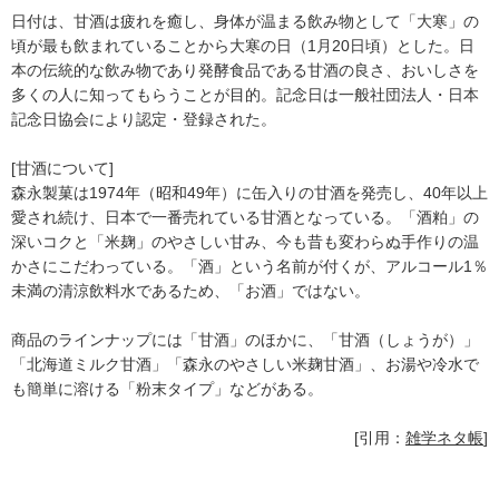
日付は、甘酒は疲れを癒し、身体が温まる飲み物として「大寒」の
頃が最も飲まれていることから大寒の日（1月20日頃）とした。日
本の伝統的な飲み物であり発酵食品である甘酒の良さ、おいしさを
多くの人に知ってもらうことが目的。記念日は一般社団法人・日本
記念日協会により認定・登録された。
[甘酒について]
森永製菓は1974年（昭和49年）に缶入りの甘酒を発売し、40年以上
愛され続け、日本で一番売れている甘酒となっている。「酒粕」の
深いコクと「米麹」のやさしい甘み、今も昔も変わらぬ手作りの温
かさにこだわっている。「酒」という名前が付くが、アルコール1％
未満の清涼飲料水であるため、「お酒」ではない。
商品のラインナップには「甘酒」のほかに、「甘酒（しょうが）」
「北海道ミルク甘酒」「森永のやさしい米麹甘酒」、お湯や冷水で
も簡単に溶ける「粉末タイプ」などがある。
[引用：
雑学ネタ帳
]