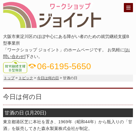
大阪市東淀川区のほぼ中心にある障がい者のための就労継続支援B
型事業所
「ワークショップ ジョイント」のホームページです。 お気軽に[
お
問い合わせ
]下さい。
06-6195-5650
phone_in_talk
トップ
>
トピック
>
今日は何の日
> 甘酒の日
今日は何の日
甘酒の日 (1月20日)
東京都港区芝に本社を置き、1969年（昭和44年）から瓶入りの「甘
酒」を販売してきた森永製菓株式会社が制定。