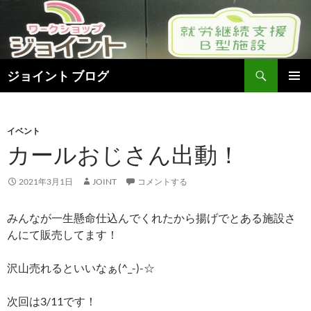
検
ジョイント ブログ
索
コ
メインメ
ン
ニュー
テ
ン
イベント
ツ
カールおじさん出動！
へ
ス
2021年3月1日
JOINT
コメントする
キ
ッ
みんなが一生懸命仕込んでくれたから揚げでとある施設さ
プ
んにて販売してます！
沢山売れるといいなぁ(^_-)-☆
次回は3/11です！