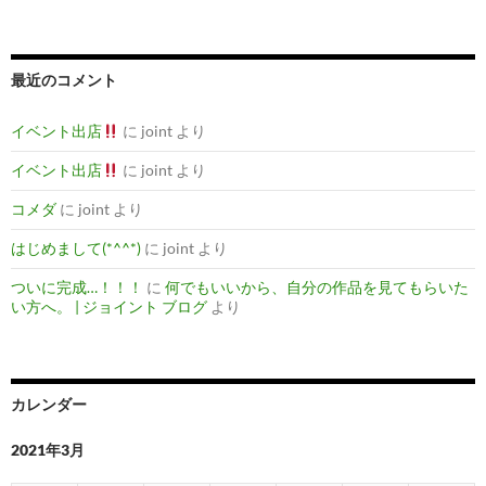
最近のコメント
イベント出店
に
joint
より
イベント出店
に
joint
より
コメダ
に
joint
より
はじめまして(*^^*)
に
joint
より
ついに完成…！！！
に
何でもいいから、自分の作品を見てもらいた
い方へ。 | ジョイント ブログ
より
カレンダー
2021年3月