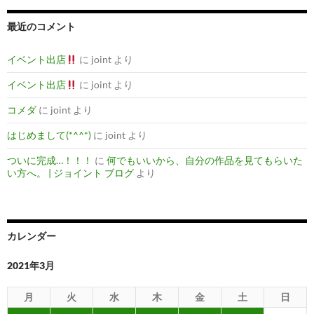
最近のコメント
イベント出店
に
joint
より
イベント出店
に
joint
より
コメダ
に
joint
より
はじめまして(*^^*)
に
joint
より
ついに完成…！！！
に
何でもいいから、自分の作品を見てもらいた
い方へ。 | ジョイント ブログ
より
カレンダー
2021年3月
月
火
水
木
金
土
日