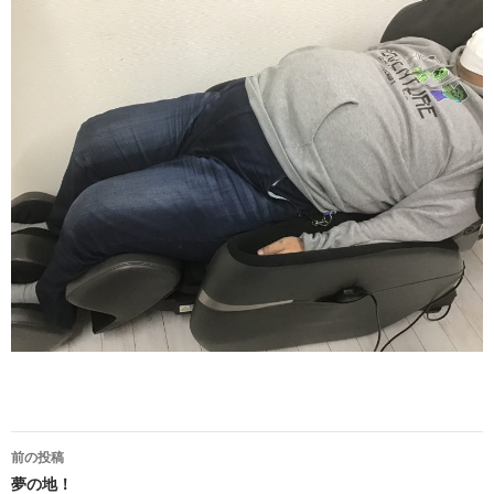
投
前の投稿
稿
夢の地！