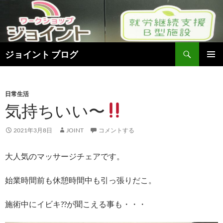
検
ジョイント ブログ
索
コ
メインメ
ン
ニュー
テ
ン
日常生活
ツ
気持ちいい〜
へ
ス
2021年3月8日
JOINT
コメントする
キ
ッ
大人気のマッサージチェアです。
プ
始業時間前も休憩時間中も引っ張りだこ。
施術中にイビキ??が聞こえる事も・・・