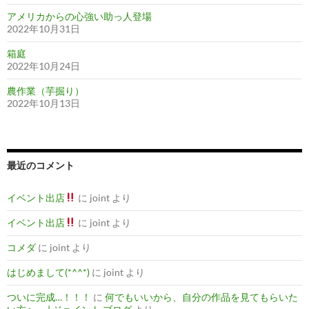
アメリカからの心強い助っ人登場
2022年10月31日
箱庭
2022年10月24日
農作業（芋掘り）
2022年10月13日
最近のコメント
イベント出店
に
joint
より
イベント出店
に
joint
より
コメダ
に
joint
より
はじめまして(*^^*)
に
joint
より
ついに完成…！！！
に
何でもいいから、自分の作品を見てもらいた