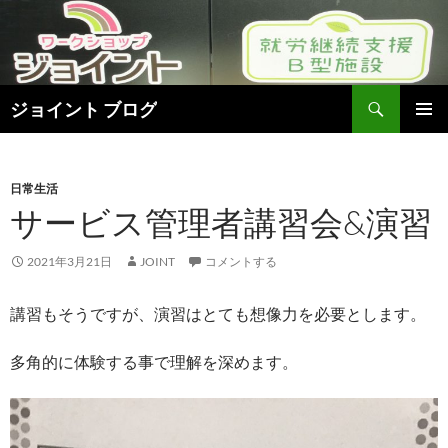
検
ジョイント ブログ
索
コ
メインメ
ン
ニュー
テ
ン
日常生活
ツ
サービス管理者講習会&演習
へ
ス
2021年3月21日
JOINT
コメントする
キ
ッ
講習もそうですが、演習はとても想像力を必要とします。
プ
多角的に体験する事で理解を深めます。