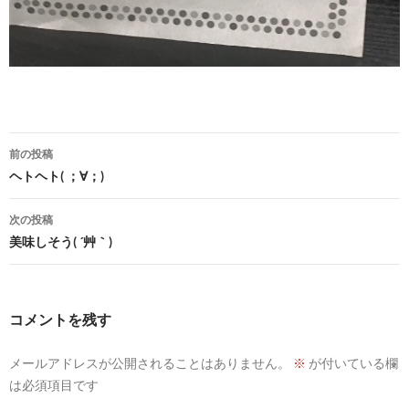
投
前の投稿
稿
ヘトヘト( ；∀；)
ナ
次の投稿
ビ
美味しそう( ´艸｀)
ゲ
ー
コメントを残す
シ
メールアドレスが公開されることはありません。
※
が付いている欄
ョ
は必須項目です
ン