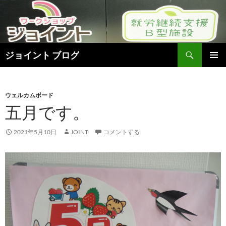
検
ジョイント ブログ
索
コ
メインメ
ン
ニュー
テ
ン
ウェルカムボード
ツ
五月です。
へ
ス
2021年5月10日
JOINT
コメントする
キ
ッ
プ