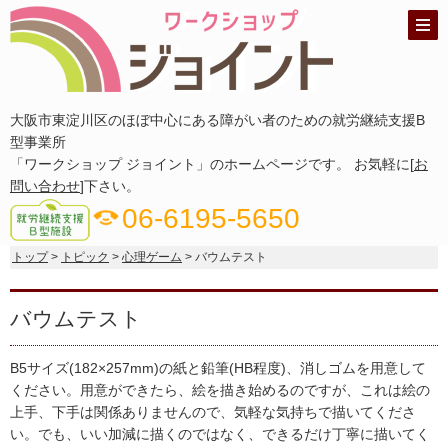
大阪市東淀川区のほぼ中心にある障がい者のための就労継続支援B
型事業所
「ワークショップ ジョイント」のホームページです。 お気軽に[
お
問い合わせ
]下さい。
06-6195-5650
phone_in_talk
トップ
>
トピック
>
心理ゲーム
> バウムテスト
バウムテスト
B5
サイズ(182×257mm)の紙と鉛筆(HB程度)、消しゴムを用意して
ください。用意ができたら、絵を描き始めるのですが、これは絵の
上手、下手は関係ありませんので、気軽な気持ちで描いてくださ
い。でも、いい加減に描くのではなく、できるだけ丁寧に描いてく