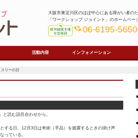
大阪市東淀川区のほぼ中心にある障がい者のた
「ワークショップ ジョイント」のホームページ
phone_in_talk
06-6195-5650
活動内容
インフォメーション
型とは
れ
ール
事業所紹介
作業紹介
施設外就労/施設外支援
レクレーション
ジョイントブログ
ジョイント通信
Q&A
・スリーの日
）」と読む語呂合わせから。
とする日。12月3日は奇術（手品）を披露するときの掛け声
なっている。