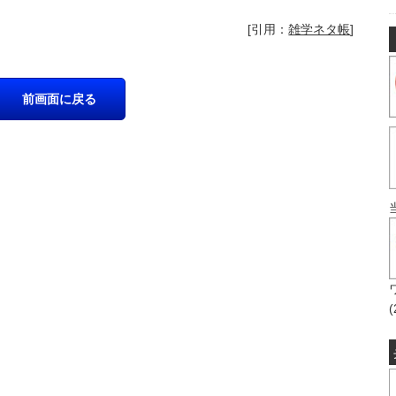
[引用：
雑学ネタ帳
]
(