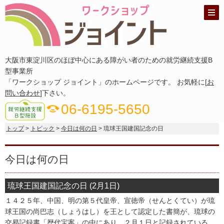
大阪市東淀川区のほぼ中心にある障がい者のための就労継続支援B
型事業所
「ワークショップ ジョイント」のホームページです。 お気軽に[
お
問い合わせ
]下さい。
phone_in_talk
06-6195-5650
トップ
>
トピック
>
今日は何の日
> 琉球王国建国記念の日
今日は何の日
琉球王国建国記念の日 (2月1日)
１４２５年、中国、明の第５代皇帝、宣徳帝（せんとくてい）が琉
球王国の尚巴志（しょうはし）を王として認定した書簡が、琉球の
交易記録書「歴代宝案」の中にあり、２月１日と記録されている。