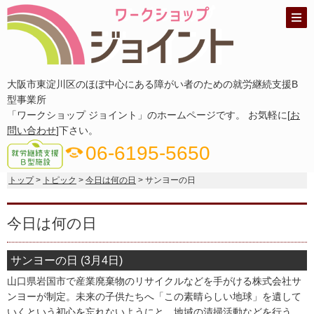
大阪市東淀川区のほぼ中心にある障がい者のための就労継続支援B
型事業所
「ワークショップ ジョイント」のホームページです。 お気軽に[
お
問い合わせ
]下さい。
phone_in_talk
06-6195-5650
トップ
>
トピック
>
今日は何の日
> サンヨーの日
今日は何の日
サンヨーの日 (3月4日)
山口県岩国市で産業廃棄物のリサイクルなどを手がける株式会社サ
ンヨーが制定。未来の子供たちへ「この素晴らしい地球」を遺して
いくという初心を忘れないようにと、地域の清掃活動などを行う。