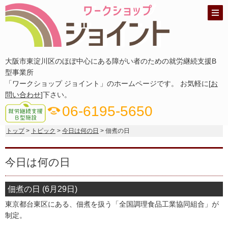
大阪市東淀川区のほぼ中心にある障がい者のための就労継続支援B
型事業所
「ワークショップ ジョイント」のホームページです。 お気軽に[
お
問い合わせ
]下さい。
phone_in_talk
06-6195-5650
トップ
>
トピック
>
今日は何の日
> 佃煮の日
今日は何の日
佃煮の日 (6月29日)
東京都台東区にある、佃煮を扱う「全国調理食品工業協同組合」が
制定。