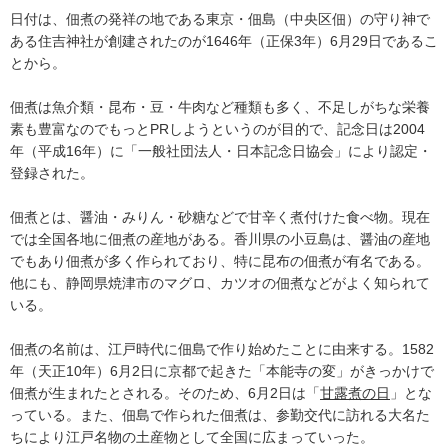
日付は、佃煮の発祥の地である東京・佃島（中央区佃）の守り神で
ある住吉神社が創建されたのが1646年（正保3年）6月29日であるこ
とから。
佃煮は魚介類・昆布・豆・牛肉など種類も多く、不足しがちな栄養
素も豊富なのでもっとPRしようというのが目的で、記念日は2004
年（平成16年）に「一般社団法人・日本記念日協会」により認定・
登録された。
佃煮とは、醤油・みりん・砂糖などで甘辛く煮付けた食べ物。現在
では全国各地に佃煮の産地がある。香川県の小豆島は、醤油の産地
でもあり佃煮が多く作られており、特に昆布の佃煮が有名である。
他にも、静岡県焼津市のマグロ、カツオの佃煮などがよく知られて
いる。
佃煮の名前は、江戸時代に佃島で作り始めたことに由来する。1582
年（天正10年）6月2日に京都で起きた「本能寺の変」がきっかけで
佃煮が生まれたとされる。そのため、6月2日は「
甘露煮の日
」とな
っている。また、佃島で作られた佃煮は、参勤交代に訪れる大名た
ちにより江戸名物の土産物として全国に広まっていった。